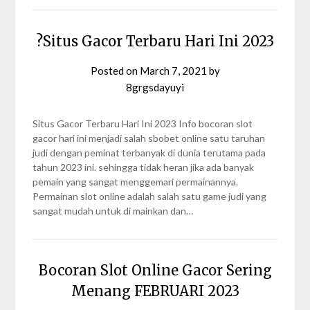
?Situs Gacor Terbaru Hari Ini 2023
Posted on
March 7, 2021
by
8grgsdayuyi
Situs Gacor Terbaru Hari Ini 2023 Info bocoran slot
gacor hari ini menjadi salah sbobet online satu taruhan
judi dengan peminat terbanyak di dunia terutama pada
tahun 2023 ini. sehingga tidak heran jika ada banyak
pemain yang sangat menggemari permainannya.
Permainan slot online adalah salah satu game judi yang
sangat mudah untuk di mainkan dan…
Bocoran Slot Online Gacor Sering
Menang FEBRUARI 2023