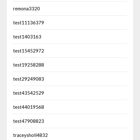
remona3320
test11136379
test1403163
test15452972
test19258288
test29249083
test43542529
test44019568
test47908823
traceysholl4832