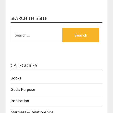
SEARCH THIS SITE
CATEGORIES
Books
God's Purpose
Inspiration
Marriage & Relationships