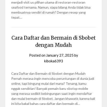
menjadi visit us pilihan utama di restoran-restoran
seafood ternama. Namun, siapa bilang Anda tidak bisa
membuatnya sendiri di rumah? Dengan resep yang
tepat…
Cara Daftar dan Bermain di Sbobet
dengan Mudah
Posted on
January 27, 2025
by
kiboka6393
Cara Daftar dan Bermain di Sbobet dengan Mudah
Pernah merasa ingin mencoba peruntungan di dunia judi
online, tapi bingung mulai dari mana? Tenang, kamu
nggak sendirian! Banyak pemain baru sbotop mobile
yang merasa sedikit kebingungan saat ingin mendaftar
dan mulai bermain di Sbobet. Jangan khawatir, karena kali
ini kita bakal bahas cara daftar dan bermain di…