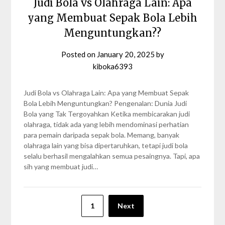
Judi Bola vs Olahraga Lain: Apa
yang Membuat Sepak Bola Lebih
Menguntungkan??
Posted on
January 20, 2025
by
kiboka6393
Judi Bola vs Olahraga Lain: Apa yang Membuat Sepak
Bola Lebih Menguntungkan? Pengenalan: Dunia Judi
Bola yang Tak Tergoyahkan Ketika membicarakan judi
olahraga, tidak ada yang lebih mendominasi perhatian
para pemain daripada sepak bola. Memang, banyak
olahraga lain yang bisa dipertaruhkan, tetapi judi bola
selalu berhasil mengalahkan semua pesaingnya. Tapi, apa
sih yang membuat judi…
1
Next