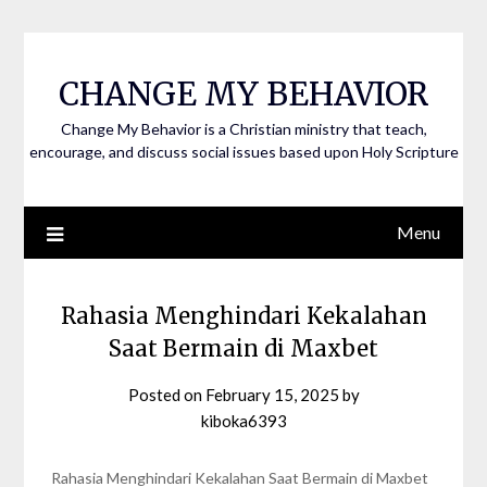
CHANGE MY BEHAVIOR
Change My Behavior is a Christian ministry that teach,
encourage, and discuss social issues based upon Holy Scripture
Menu
Rahasia Menghindari Kekalahan
Saat Bermain di Maxbet
Posted on
February 15, 2025
by
kiboka6393
Rahasia Menghindari Kekalahan Saat Bermain di Maxbet